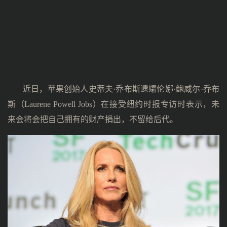
近日，苹果创始人史蒂夫·乔布斯遗孀伦娜·鲍威尔·乔布
斯（Laurene Powell Jobs）在接受纽约时报专访时表示，未
来会将会把自己拥有的财产捐出，不留给后代。