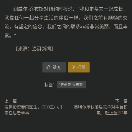
鲍威尔·乔布斯对纽约时报说：“我和史蒂夫一起成长，
就像任何一起分享生活的伴侣一样，我们之前有顺畅的交
流，有坚定的信念。我们之间的联系非常非常美丽，而且丰
富。”
【来源：
澎湃新闻
】
赞(
0
)
打赏
标签：
"史蒂夫·乔布斯"
上一篇
下一篇
搜狗投资春雨医生，CEO王小川
英特尔承认落后竞争对手台积
亲任后者董事
电：赶上至少2年