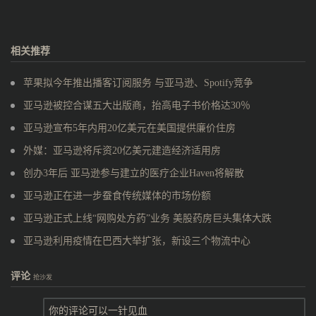
相关推荐
苹果拟今年推出播客订阅服务 与亚马逊、Spotify竞争
亚马逊被控合谋五大出版商，抬高电子书价格达30％
亚马逊宣布5年内用20亿美元在美国提供廉价住房
外媒：亚马逊将斥资20亿美元建造经济适用房
创办3年后 亚马逊参与建立的医疗企业Haven将解散
亚马逊正在进一步蚕食传统媒体的市场份额
亚马逊正式上线“网购处方药”业务 美股药房巨头集体大跌
亚马逊利用疫情在巴西大举扩张，新设三个物流中心
评论
抢沙发