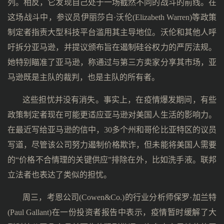
列。相反，它发现自己处于一场截然不同的战斗的前线。在
这场战斗中，参议员伊丽莎白·沃伦(Elizabeth Warren)等政策
制定者指责大型科技平台滥用其主导地位。沃伦和其他人呼
吁拆分亚马逊，并提议颁布旨在遏制硅谷权力的严厉法规。
她特别瞄准了亚马逊，称通过与第三方卖家分享其市场，亚
马逊既是主队的裁判，也是主队的所有者。
这些担忧并没有消失。事实上，在疫情爆发期间，有些
政策制定者现在可能更适应亚马逊对美国人生活的影响力。
在最近写给亚马逊的信中，30多个州和哥伦比亚特区的议员
写道，尽管该公司努力遏制价格欺诈，但未能将美国人需要
的“价格不合情理的关键供应”排除在外，比如洗手液。联邦
立法者也表达了类似的担忧。
周三，考恩公司(Cowen&Co.)的行业分析师保罗·加兰特
(Paul Gallant)在一份投资者报告中表示，疫情暂时缓解了大