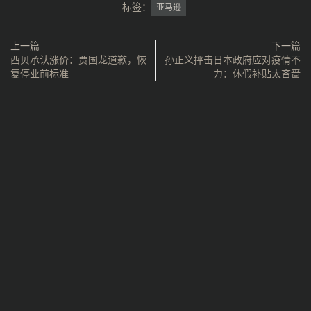
标签：
亚马逊
上一篇
下一篇
西贝承认涨价：贾国龙道歉，恢
孙正义抨击日本政府应对疫情不
复停业前标准
力：休假补贴太吝啬