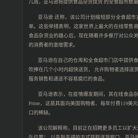
几周，亚马逊将提供食品杂货提货 的全食超市数量从
亚马逊 还称，该公司计划缩短部分全食超
单。这些举措表明，这家世界上最大的在线零售商在
食品杂货业的雄心后，现在随着许多餐厅对公众
的消费者的激增需求。
亚马逊在自己的仓库和全食超市门店中提供食品杂货送货服
吹捧在几个小时内超快送货， 允许购物者选择送货时段
服务销售和递送不容易腐烂的食品。
亚马逊表示，在疫情爆发期间，其在线食品杂
Prime，这是其面向美国购物者、每年付费11
口的稀缺。
该公司解释称，目前正在招聘更多员工以扩大
队位置”，以先到先得的方式获取送货窗口。亚马