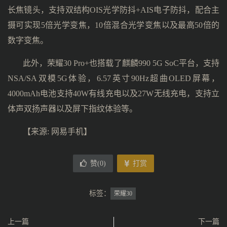
长焦镜头，支持双结构OIS光学防抖+AIS电子防抖，配合主
摄可实现5倍光学变焦，10倍混合光学变焦以及最高50倍的
数字变焦。
此外，荣耀30 Pro+也搭载了麒麟990 5G SoC平台，支持
NSA/SA双模5G体验，6.57英寸90Hz超曲OLED屏幕，
4000mAh电池支持40W有线充电以及27W无线充电，支持立
体声双扬声器以及屏下指纹体验等。
【来源: 网易手机】
赞(
0
)
打赏
标签：
荣耀30
上一篇
下一篇