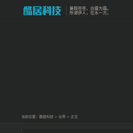
蒹葭苍苍，白露为霜。
所谓伊人，在水一方。
当前位置：
酷居科技
>
业界
>
正文