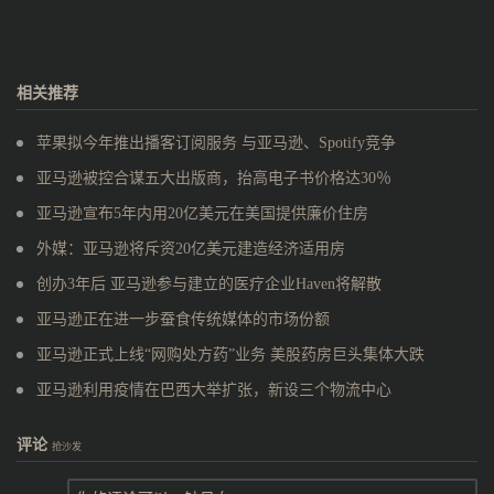
相关推荐
苹果拟今年推出播客订阅服务 与亚马逊、Spotify竞争
亚马逊被控合谋五大出版商，抬高电子书价格达30％
亚马逊宣布5年内用20亿美元在美国提供廉价住房
外媒：亚马逊将斥资20亿美元建造经济适用房
创办3年后 亚马逊参与建立的医疗企业Haven将解散
亚马逊正在进一步蚕食传统媒体的市场份额
亚马逊正式上线“网购处方药”业务 美股药房巨头集体大跌
亚马逊利用疫情在巴西大举扩张，新设三个物流中心
评论
抢沙发