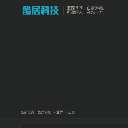
蒹葭苍苍，白露为霜。
所谓伊人，在水一方。
当前位置：
酷居科技
>
业界
>
正文