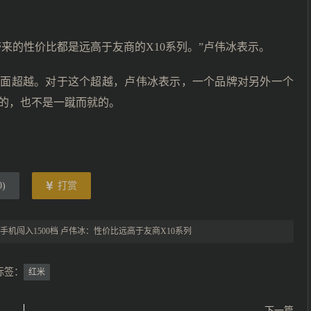
来的性价比都是远高于友商的X10系列。”卢伟冰表示。
全面超越。对于这个超越，卢伟冰表示，一个品牌对另外一个
的，也不是一蹴而就的。
0
)
打赏
G手机闯入1500档 卢伟冰：性价比远高于友商X10系列
标签：
红米
下一篇