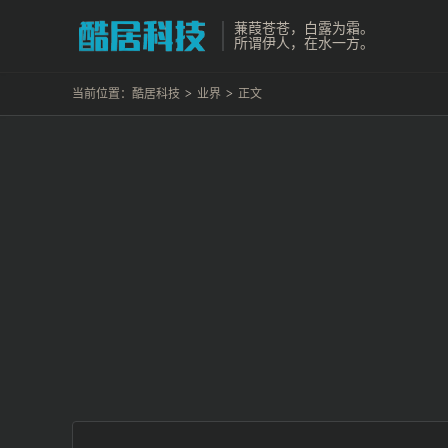
蒹葭苍苍，白露为霜。
所谓伊人，在水一方。
当前位置：
酷居科技
>
业界
>
正文