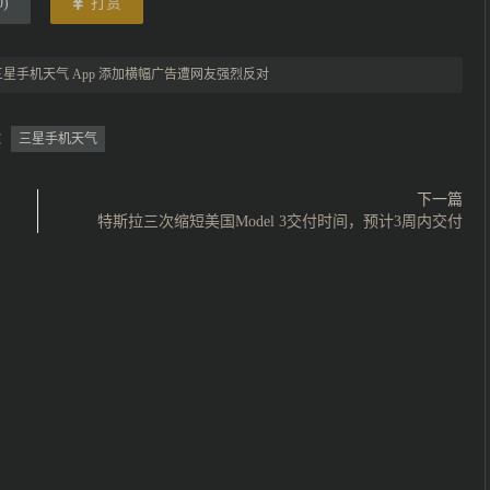
0
)
打赏
三星手机天气 App 添加横幅广告遭网友强烈反对
：
三星手机天气
下一篇
特斯拉三次缩短美国Model 3交付时间，预计3周内交付