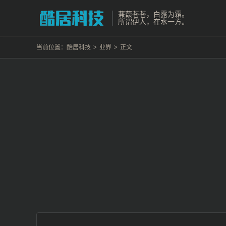
蒹葭苍苍，白露为霜。
所谓伊人，在水一方。
当前位置：
酷居科技
>
业界
>
正文