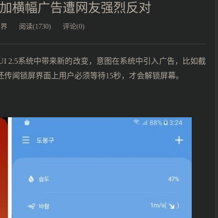
 添加横幅广告遭网友强烈反对
业界
阅读(1730)
评论(0)
UI 2.5系统中带来新的改变，意图在系统中引入广告，比如截
还传闻锁屏界面上用户必须等待15秒，才会解锁屏幕。