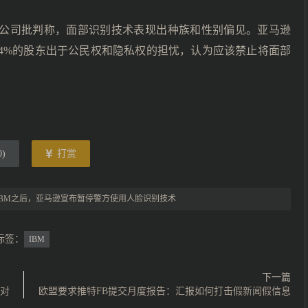
家公司批判称，面部识别技术表现出种族和性别偏见。亚马逊
2.4%的股东出于公民权和隐私权的担忧，认为应该禁止将面部
0
)
打赏
IBM之后，亚马逊宣布暂停警方使用人脸识别技术
标签：
IBM
下一篇
有对
欧盟要求推特FB提交月度报告：汇报如何打击假新闻假信息