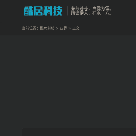
蒹葭苍苍，白露为霜。
所谓伊人，在水一方。
当前位置：
酷居科技
>
业界
>
正文