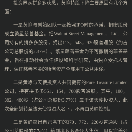
投资界从拼多多获悉，黄峥持股下降主要原因有几个方
面：
一是黄峥与创始团队一起按照IPO时的承诺，捐赠股份
成立繁星慈善基金。把Walnut Street Management， Ltd．公
司持有的拼多多股份，捐出113，548，920股普通股（约占
公司总股份的2.37%）。繁星慈善基金为不可撤销的慈善基
金，旨在推动社会责任建设和科学研究，由独立受托人管
理，保证慈善基金的所有资产全部用于公益用途。
二是黄峥与天使投资人共同拥有的Pure Treasure Limited
公司，持有拼多多551，154，700股普通股。其中，180，
382，480股（占公司总股份3.77%）属于该天使投资人，此
次全部划转至该天使投资人名下，不再由黄峥控制。
三是黄峥拿出自己名下的370，772，220股普通股（占
公司总股份的7.74%）给到拼多多合伙人集体，用以完善公