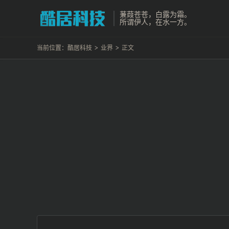
蒹葭苍苍，白露为霜。
所谓伊人，在水一方。
当前位置：
酷居科技
>
业界
>
正文