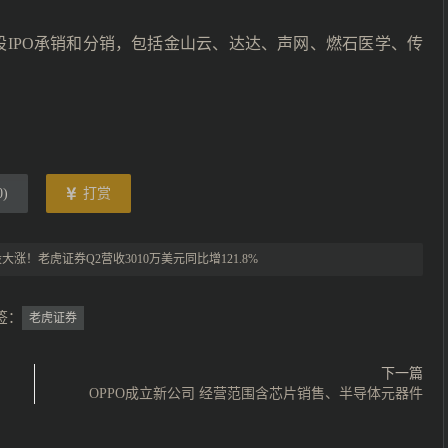
股IPO承销和分销，包括金山云、达达、声网、燃石医学、传
0
)
打赏
大涨！老虎证券Q2营收3010万美元同比增121.8%
签：
老虎证券
下一篇
OPPO成立新公司 经营范围含芯片销售、半导体元器件