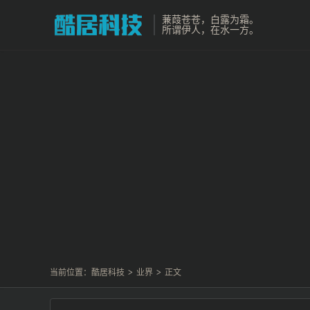
蒹葭苍苍，白露为霜。
所谓伊人，在水一方。
当前位置：
酷居科技
>
业界
>
正文