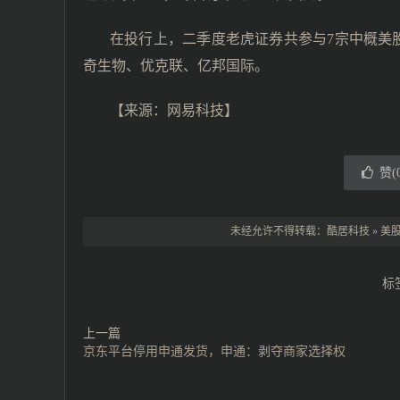
在投行上，二季度老虎证券共参与7宗中概美
奇生物、优克联、亿邦国际。
【来源：网易科技】
赞(
未经允许不得转载：
酷居科技
»
美股
标
上一篇
京东平台停用申通发货，申通：剥夺商家选择权