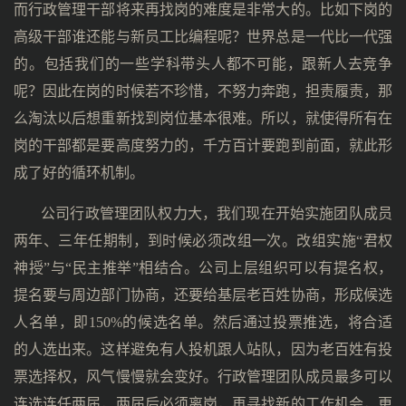
而行政管理干部将来再找岗的难度是非常大的。比如下岗的
高级干部谁还能与新员工比编程呢？世界总是一代比一代强
的。包括我们的一些学科带头人都不可能，跟新人去竞争
呢？因此在岗的时候若不珍惜，不努力奔跑，担责履责，那
么淘汰以后想重新找到岗位基本很难。所以，就使得所有在
岗的干部都是要高度努力的，千方百计要跑到前面，就此形
成了好的循环机制。
公司行政管理团队权力大，我们现在开始实施团队成员
两年、三年任期制，到时候必须改组一次。改组实施“君权
神授”与“民主推举”相结合。公司上层组织可以有提名权，
提名要与周边部门协商，还要给基层老百姓协商，形成候选
人名单，即150%的候选名单。然后通过投票推选，将合适
的人选出来。这样避免有人投机跟人站队，因为老百姓有投
票选择权，风气慢慢就会变好。行政管理团队成员最多可以
连选连任两届，两届后必须离岗，再寻找新的工作机会，更