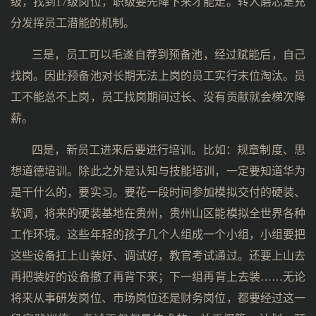
级，找到17级岗位，职级要先降下来才能走。转人磨芯是充
分发挥员工潜能的机制。
三是，员工可以毛遂自荐到预备池，经过赋能后，自己
找岗。因此预备池对长期无法上岗的员工实行末位淘汰。员
工不能总不上岗，员工找岗期间过长、没有贡献就会梯次降
薪。
四是，新员工进来后要进行培训。比如：规章制度、思
想道德培训。除此之外是认知与技能培训，一定要知道华为
是干什么的，要实习。要花一段时间参加模拟交付的硬装、
软调，将来的硬装基地在贵州，贵州山区能模拟全世界各种
工作环境。这些年轻的孩子几个人组成一个小组，小组要把
这些设备扛上山装好、调试好，教官考试通过。还要上山去
再把装好的设备撤了再背下来；下一组再背上去装……无论
将来从事研发岗位、市场岗位还是财务岗位，都要经过这一