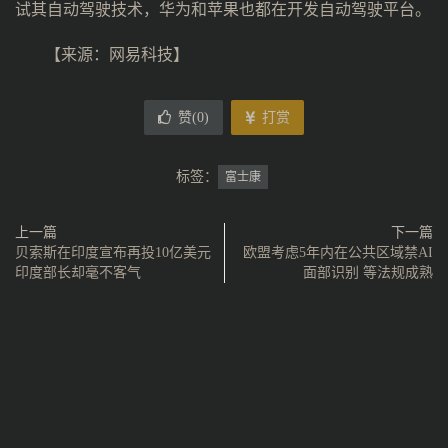
试其自动驾驶技术，华为和苹果也都在开发自动驾驶平台。
【来源：
网易科技
】
赞(
0
)
打赏
标签：
富士康
上一篇
下一篇
贝索斯在印度宣布再投10亿美元
欧盟考虑5年内在公共区域禁AI
印度部长却毫不客气
面部识别 等法规成熟