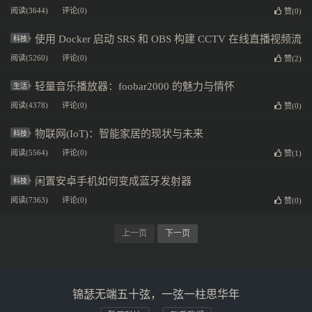
阅读(3644)
评论(0)
赞(
0
)
使用 Docker 启动 SRS 和 OBS 构建 CCTV 在线直播视频流
科技
阅读(5260)
评论(0)
赞(
2
)
轻量音乐播放器：foobar2000 的魅力与情怀
生活
阅读(4378)
评论(0)
赞(
0
)
物联网(IoT)：智能家居的现状与未来
科技
阅读(5564)
评论(0)
赞(
1
)
闲置安卓手机如何变成蓝牙发射器
科技
阅读(7363)
评论(0)
赞(
0
)
上一页
下一页
锦瑟无端五十弦，一弦一柱思华年